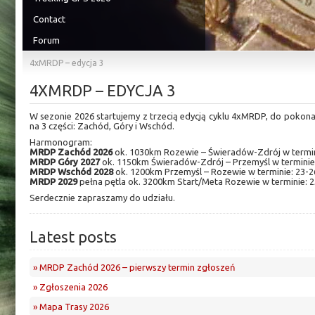
Contact
Forum
4xMRDP – edycja 3
4XMRDP – EDYCJA 3
W sezonie 2026 startujemy z trzecią edycją cyklu 4xMRDP, do pokona
na 3 części: Zachód, Góry i Wschód.
Harmonogram:
MRDP Zachód 2026
ok. 1030km Rozewie – Świeradów-Zdrój w termini
MRDP Góry 2027
ok. 1150km Świeradów-Zdrój – Przemyśl w terminie: 
MRDP Wschód 2028
ok. 1200km Przemyśl – Rozewie w terminie: 23-2
MRDP 2029
pełna pętla ok. 3200km Start/Meta Rozewie w terminie: 25
Serdecznie zapraszamy do udziału.
Latest posts
» MRDP Zachód 2026 – pierwszy termin zgłoszeń
» Zgłoszenia 2026
» Mapa Trasy 2026