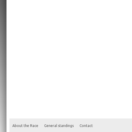
About the Race
General standings
Contact